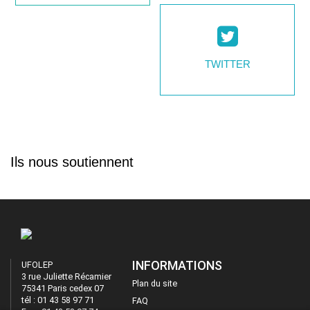
TWITTER
Ils nous soutiennent
INFORMATIONS
UFOLEP
3 rue Juliette Récamier
Plan du site
75341 Paris cedex 07
tél : 01 43 58 97 71
FAQ