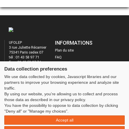
INFORMATIONS
UFOLEP
3 rue Juliette Récamier
Plan du site
75341 Paris cedex 07
tél : 01 43 58 97 71
FAQ
Fax : 01 43 58 97 74
Mentions légales
Data collection preferences
Administration
LES SITES DE L'UFOLEP
We use data collected by cookies, Javascript libraries and our
partners to improve your browsing experience and analyze site
Guide Asso
traffic.
Communication Asso
By using our website, you're allowing us to collect and process
Inscriptions évènements
those data as described in our privacy policy.
You have the possibility to oppose to data collection by clicking
"Deny all" or "Manage my choices".
Accept all