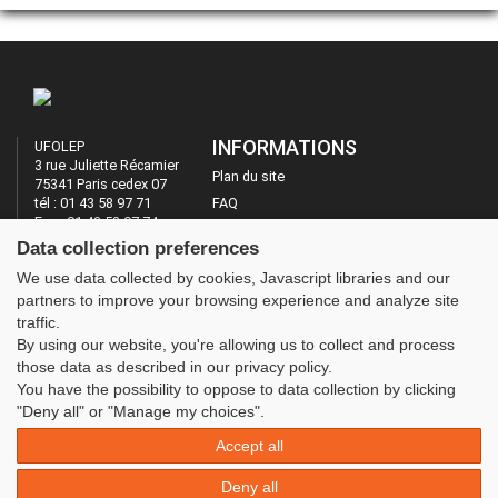
INFORMATIONS
UFOLEP
3 rue Juliette Récamier
Plan du site
75341 Paris cedex 07
tél : 01 43 58 97 71
FAQ
Fax : 01 43 58 97 74
Mentions légales
Data collection preferences
Administration
LES SITES DE L'UFOLEP
We use data collected by cookies, Javascript libraries and our
partners to improve your browsing experience and analyze site
Guide Asso
traffic.
Communication Asso
By using our website, you're allowing us to collect and process
Inscriptions évènements
those data as described in our privacy policy.
You have the possibility to oppose to data collection by clicking
"Deny all" or "Manage my choices".
Accept all
Deny all