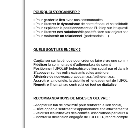
FILIÈRE PÉDAGOGIQUE
POURQUOI S'ORGANISER ?
• Pour
garder le lien
avec nos communautés
FONCTIONNEMENT
• Pour
illustrer le dynamisme
de notre réseau et sa solidarit
• Pour
expliciter le positionnement
de l’Ufolep sur les questi
• Pour
illustrer nos solutions/dispositifs
face aux enjeux soci
ESPACE PRIVÉ
• Pour
maintenir un relationnel
(partenariats,…)
QUELS SONT LES ENJEUX ?
Capitaliser sur la période pour créer ou faire vivre une com
Fidéliser
la communauté d’adhérent.e.s du comité,
Positionner
l’UFOLEP fédératrice de lien social par et dans le 
S’appuyer
sur les outils existants et les améliorer,
Atteindre
de nouveaux pratiquant.e.s / adhérent.e.s,
Accroitre
la notoriété, la visibilité et l’engagement de l’UFO
Remettre l’humain au centre, là où tout se digitalise
RECOMMANDATIONS DE MISES EN OEUVRE :
- Adopter un ton de proximité pour renforcer le lien social,
- Développer le sentiment d’appartenance et d’attachement a
- Valoriser les initiatives des comités, associations par leurs
- Montrer la dimension engagée de l’UFOLEP, rendre compte de