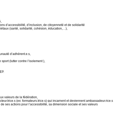
é,
ons d’accessibilité, d’inclusion, de citoyenneté et de solidarité
étaux (santé, solidarité, cohésion, éducation,…),
munauté d’adhérent.e.s,
sport (lutter contre l’isolement ),
LEP.
ux valeurs de la fédération,
 acteur.trice.s (ex: formateurs.trice.s) qui incarnent et deviennent ambassadeur.rice.s
 ses actions pour l’accessibilité, sa dimension sociale et ses valeurs