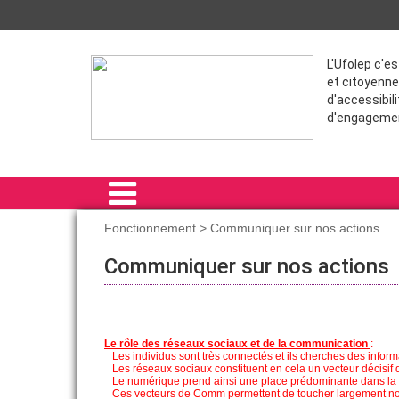
L'Ufolep c'e
et citoyenne
d'accessibili
d'engageme
Fonctionnement > Communiquer sur nos actions
ACCUEIL
Communiquer sur nos actions
SENSIBILISATIONS (- DE 10 ANS)
SENSIBILISATIONS (+ DE 10 ANS)
Le rôle des réseaux sociaux et de la communication
:
Les individus sont très connectés et ils cherches des informa
PSC
Les réseaux sociaux constituent en cela un vecteur décisif d
Le numérique prend ainsi une place prédominante dans la vie
Ces vecteurs de Comm permettent de toucher largement notr
SST