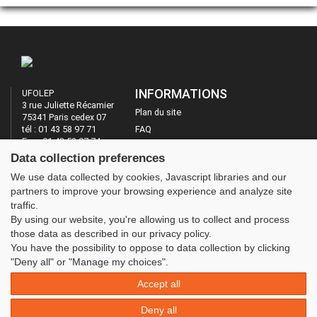
INFORMATIONS
UFOLEP
3 rue Juliette Récamier
Plan du site
75341 Paris cedex 07
tél : 01 43 58 97 71
FAQ
Fax : 01 43 58 97 74
Mentions légales
Data collection preferences
Administration
LES SITES DE L'UFOLEP
We use data collected by cookies, Javascript libraries and our
partners to improve your browsing experience and analyze site
Guide Asso
traffic.
Communication Asso
By using our website, you're allowing us to collect and process
Inscriptions évènements
those data as described in our privacy policy.
You have the possibility to oppose to data collection by clicking
"Deny all" or "Manage my choices".
Accept all
Deny all