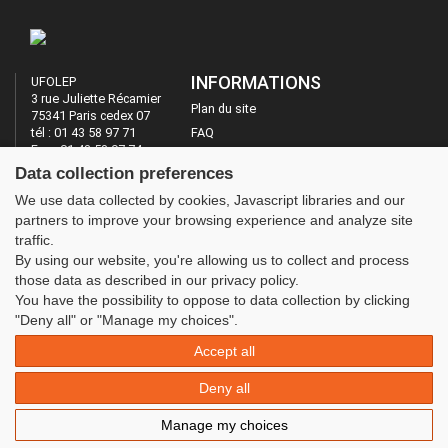
INFORMATIONS
UFOLEP
3 rue Juliette Récamier
Plan du site
75341 Paris cedex 07
tél : 01 43 58 97 71
FAQ
Fax : 01 43 58 97 74
Mentions légales
Data collection preferences
Administration
LES SITES DE L'UFOLEP
We use data collected by cookies, Javascript libraries and our
partners to improve your browsing experience and analyze site
Guide Asso
traffic.
Communication Asso
By using our website, you're allowing us to collect and process
Inscriptions évènements
those data as described in our privacy policy.
You have the possibility to oppose to data collection by clicking
"Deny all" or "Manage my choices".
Accept all
Deny all
Manage my choices
© 2020 UFOLEP . All rights reserved | Design by
W3layouts.