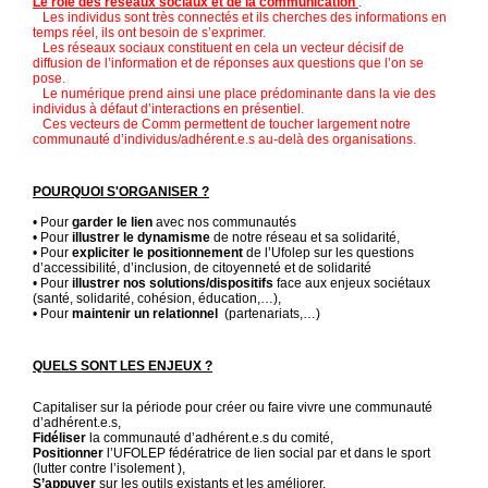
Le rôle des réseaux sociaux et de la communication
:
Les individus sont très connectés et ils cherches des informations en
temps réel, ils ont besoin de s’exprimer.
Les réseaux sociaux constituent en cela un vecteur décisif de
diffusion de l’information et de réponses aux questions que l’on se
pose.
Le numérique prend ainsi une place prédominante dans la vie des
individus à défaut d’interactions en présentiel.
Ces vecteurs de Comm permettent de toucher largement notre
communauté d’individus/adhérent.e.s au-delà des organisations.
POURQUOI S'ORGANISER ?
• Pour
garder le lien
avec nos communautés
• Pour
illustrer le dynamisme
de notre réseau et sa solidarité,
• Pour
expliciter le positionnement
de l’Ufolep sur les questions
d’accessibilité, d’inclusion, de citoyenneté et de solidarité
• Pour
illustrer nos solutions/dispositifs
face aux enjeux sociétaux
(santé, solidarité, cohésion, éducation,…),
• Pour
maintenir un relationnel
(partenariats,…)
QUELS SONT LES ENJEUX ?
Capitaliser sur la période pour créer ou faire vivre une communauté
d’adhérent.e.s,
Fidéliser
la communauté d’adhérent.e.s du comité,
Positionner
l’UFOLEP fédératrice de lien social par et dans le sport
(lutter contre l’isolement ),
S’appuyer
sur les outils existants et les améliorer,