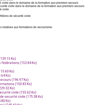
rité civile dans le domaine de la formation aux premiers secours
 sécurité civile dans le domaine de la formation aux premiers secours
é civile
filières de sécurité civile
s relatives aux formations de secourisme.
(139.15 Ko)
s fédérations (153.84 Ko)
115.60 Ko)
8.64 Ko)
secours (196.97 Ko)
 formations (150.83 Ko)
(229.32 Ko)
securité civile (155.62 Ko)
e de securité civile (175.38 Ko)
4.80 Ko)
ms) (245.60 Ko)