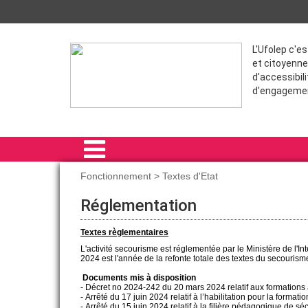
L'Ufolep c'e
et citoyenne
d'accessibili
d'engageme
Fonctionnement > Textes d'Etat
ACCUEIL
Réglementation
SENSIBILISATIONS (- DE 10 ANS)
Textes règlementaires
L'activité secourisme est réglementée par le Ministère de l'Int
SENSIBILISATIONS (+ DE 10 ANS)
2024 est l'année de la refonte totale des textes du secourism
Documents mis à disposition
PSC
- Décret no 2024-242 du 20 mars 2024 relatif aux formations
- Arrêté du 17 juin 2024 relatif à l’habilitation pour la format
SST
- Arrêté du 15 juin 2024 relatif à la filière pédagogique de sécu