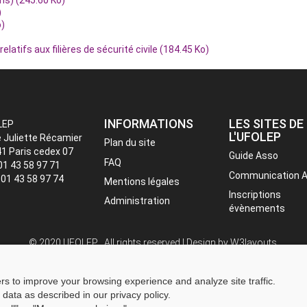
)
o)
elatifs aux filières de sécurité civile (184.45 Ko)
INFORMATIONS
LES SITES DE
LEP
L'UFOLEP
e Juliette Récamier
Plan du site
1 Paris cedex 07
Guide Asso
FAQ
 01 43 58 97 71
Communication 
: 01 43 58 97 74
Mentions légales
Inscriptions
Administration
évènements
© 2020 UFOLEP . All rights reserved | Design by
W3layouts.
ers to improve your browsing experience and analyze site traffic.
 data as described in our privacy policy.