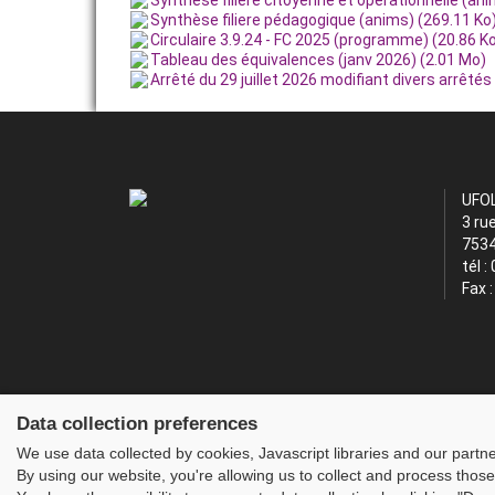
Synthèse filiere pédagogique (anims) (269.11 Ko
Circulaire 3.9.24 - FC 2025 (programme) (20.86 K
Tableau des équivalences (janv 2026) (2.01 Mo)
Arrêté du 29 juillet 2026 modifiant divers arrêtés r
UFO
3 ru
7534
tél :
Fax 
Data collection preferences
We use data collected by cookies, Javascript libraries and our partn
By using our website, you're allowing us to collect and process those