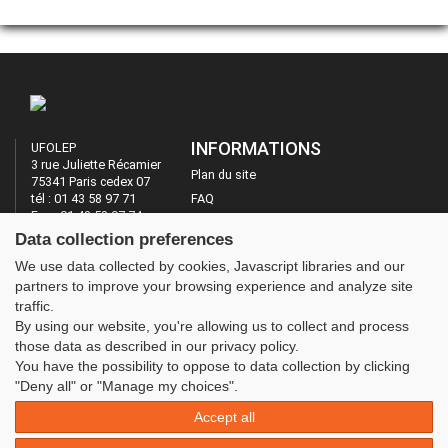
INFORMATIONS
UFOLEP
3 rue Juliette Récamier
Plan du site
75341 Paris cedex 07
tél : 01 43 58 97 71
FAQ
Fax : 01 43 58 97 74
Mentions légales
Data collection preferences
Administration
LES SITES DE L'UFOLEP
We use data collected by cookies, Javascript libraries and our
partners to improve your browsing experience and analyze site
Guide Asso
traffic.
Communication Asso
By using our website, you're allowing us to collect and process
Inscriptions évènements
those data as described in our privacy policy.
You have the possibility to oppose to data collection by clicking
"Deny all" or "Manage my choices".
Accept all