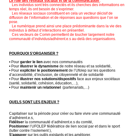
Le rôle des réseaux sociaux et de la communication
:
Les individus sont très connectés et ils cherches des informations en
temps réel, ils ont besoin de s’exprimer.
Les réseaux sociaux constituent en cela un vecteur décisif de
diffusion de l’information et de réponses aux questions que l’on se
pose.
Le numérique prend ainsi une place prédominante dans la vie des
individus à défaut d’interactions en présentiel.
Ces vecteurs de Comm permettent de toucher largement notre
communauté d’individus/adhérent.e.s au-delà des organisations.
POURQUOI S'ORGANISER ?
• Pour
garder le lien
avec nos communautés
• Pour
illustrer le dynamisme
de notre réseau et sa solidarité,
• Pour
expliciter le positionnement
de l’Ufolep sur les questions
d’accessibilité, d’inclusion, de citoyenneté et de solidarité
• Pour
illustrer nos solutions/dispositifs
face aux enjeux sociétaux
(santé, solidarité, cohésion, éducation,…),
• Pour
maintenir un relationnel
(partenariats,…)
QUELS SONT LES ENJEUX ?
Capitaliser sur la période pour créer ou faire vivre une communauté
d’adhérent.e.s,
Fidéliser
la communauté d’adhérent.e.s du comité,
Positionner
l’UFOLEP fédératrice de lien social par et dans le sport
(lutter contre l’isolement ),
S’appuyer
sur les outils existants et les améliorer,