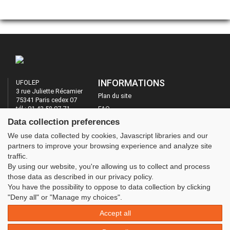
INFORMATIONS
UFOLEP
3 rue Juliette Récamier
Plan du site
75341 Paris cedex 07
tél : 01 43 58 97 71
FAQ
Fax : 01 43 58 97 74
Data collection preferences
Mentions légales
Administration
We use data collected by cookies, Javascript libraries and our
LES SITES DE L'UFOLEP
partners to improve your browsing experience and analyze site
traffic.
Guide Asso
By using our website, you're allowing us to collect and process
Communication Asso
those data as described in our privacy policy.
Inscriptions évènements
You have the possibility to oppose to data collection by clicking
"Deny all" or "Manage my choices".
Accept all