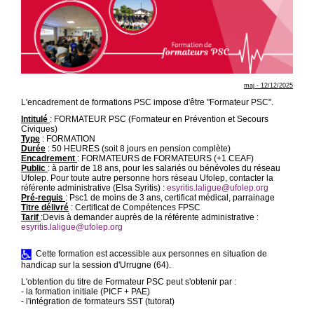
maj - 12/12/2025
L'encadrement de formations PSC impose d'être "Formateur PSC".
Intitulé
: FORMATEUR PSC (Formateur en Prévention et Secours
Civiques)
Type
: FORMATION
Durée
: 50 HEURES (soit 8 jours en pension complète)
Encadrement
: FORMATEURS de FORMATEURS (+1 CEAF)
Public
: à partir de 18 ans, pour les salariés ou bénévoles du réseau
Ufolep. Pour toute autre personne hors réseau Ufolep, contacter la
référente administrative (Elsa Syritis) :
esyritis.laligue@ufolep.org
Pré-requis
: Psc1 de moins de 3 ans, certificat médical, parrainage
Titre délivré
: Certificat de Compétences FPSC
Tarif
:Devis à demander auprès de la référente administrative :
esyritis.laligue@ufolep.org
Cette formation est accessible aux personnes en situation de
handicap sur la session d'Urrugne (64).
L'obtention du titre de Formateur PSC peut s'obtenir par :
- la formation initiale (PICF + PAE)
- l'intégration de formateurs SST (tutorat)