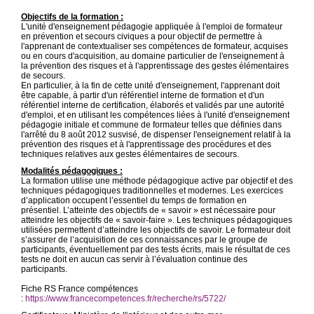
Objectifs de la formation :
L'unité d'enseignement pédagogie appliquée à l'emploi de formateur
en prévention et secours civiques a pour objectif de permettre à
l'apprenant de contextualiser ses compétences de formateur, acquises
ou en cours d'acquisition, au domaine particulier de l'enseignement à
la prévention des risques et à l'apprentissage des gestes élémentaires
de secours.
En particulier, à la fin de cette unité d'enseignement, l'apprenant doit
être capable, à partir d'un référentiel interne de formation et d'un
référentiel interne de certification, élaborés et validés par une autorité
d'emploi, et en utilisant les compétences liées à l'unité d'enseignement
pédagogie initiale et commune de formateur telles que définies dans
l'arrêté du 8 août 2012 susvisé, de dispenser l'enseignement relatif à la
prévention des risques et à l'apprentissage des procédures et des
techniques relatives aux gestes élémentaires de secours.
Modalités pédagogiques :
La formation utilise une méthode pédagogique active par objectif et des
techniques pédagogiques traditionnelles et modernes. Les exercices
d’application occupent l’essentiel du temps de formation en
présentiel. L’atteinte des objectifs de « savoir » est nécessaire pour
atteindre les objectifs de « savoir-faire ». Les techniques pédagogiques
utilisées permettent d’atteindre les objectifs de savoir. Le formateur doit
s’assurer de l’acquisition de ces connaissances par le groupe de
participants, éventuellement par des tests écrits, mais le résultat de ces
tests ne doit en aucun cas servir à l’évaluation continue des
participants.
Fiche RS France compétences
:
https://www.francecompetences.fr/recherche/rs/5722/