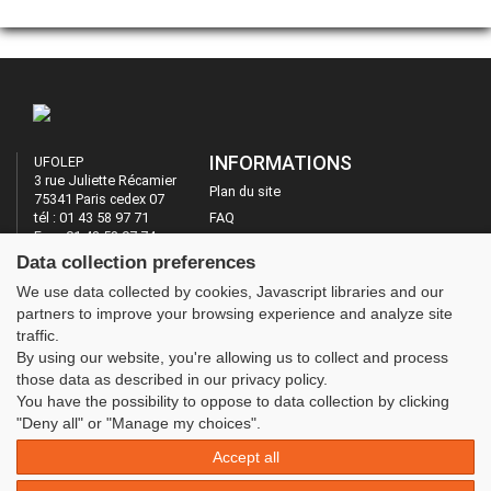
INFORMATIONS
UFOLEP
3 rue Juliette Récamier
Plan du site
75341 Paris cedex 07
tél : 01 43 58 97 71
FAQ
Fax : 01 43 58 97 74
Mentions légales
Data collection preferences
Administration
LES SITES DE L'UFOLEP
We use data collected by cookies, Javascript libraries and our
partners to improve your browsing experience and analyze site
Guide Asso
traffic.
Communication Asso
By using our website, you're allowing us to collect and process
Inscriptions évènements
those data as described in our privacy policy.
You have the possibility to oppose to data collection by clicking
"Deny all" or "Manage my choices".
Accept all