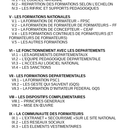
IV.2 – REPARTITION DES FORMATIONS SELON L’ECHELON
IV.3 – LES RIF/RIC ET SUPPORTS PEDAGOGIQUES
V - LES FORMATIONS NATIONALES
V.1 – LA FORMATION DE FORMATEUR – FPSC
V.2 – LA FORMATION DE FORMATEUR DE FORMATEURS – FF
V.3 – LA FORMATION DE CONCEPTEUR – CEAF
V.4 – LES FORMATIONS CONTINUES DE FORMATEURS (ET
FORMATEURS DE FORMATEURS)
V.5 – LES AUTRES FORMATIONS
VI – LE FONCTIONNEMENT AVEC LES DEPARTEMENTS
VI.1 – LES AGREMENTS DEPARTEMENTAUX
VI.2 – L’EQUIPE PEDAGOGIQUE DEPARTEMENTALE
VI.3 – L’ACCES AU LOGICIEL NATIONAL
VI.4 – LES SANCTIONS
VII - LES FORMATIONS DEPARTEMENTALES
VII.1 – LA FORMATION PSC1
VII.2 – LES GESTE QUI SAUVENT (GQS)
VII.3 – LA FORMATION D’INITIATEUR FEDERAL GQS
VIII – LES DISPOSITIFS COMPLEMENTAIRES
VIII.1 – PRINCIPES GENERAUX
VIII.2 – MISE EN ŒUVRE
IX – LA COMMUNAUTE DES FORMATEURS
IX.1 – L’EXTRANET « SECOURISME »SUR LE SITE NATIONAL
IX.2 – LES RESEAUX SOCIAUX
IX.3 – LES ELEMENTS VESTIMENTAIRES