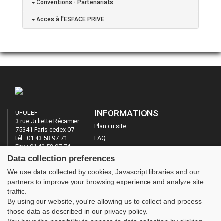
Conventions - Partenariats
Acces à l'ESPACE PRIVE
INFORMATIONS
UFOLEP
3 rue Juliette Récamier
Plan du site
75341 Paris cedex 07
tél : 01 43 58 97 71
FAQ
Fax : 01 43 58 97 74
Mentions légales
Data collection preferences
Administration
LES SITES DE L'UFOLEP
We use data collected by cookies, Javascript libraries and our
partners to improve your browsing experience and analyze site
Guide Asso
traffic.
Communication Asso
By using our website, you're allowing us to collect and process
Inscriptions évènements
those data as described in our privacy policy.