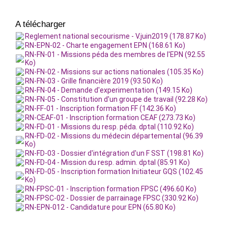
A télécharger
Reglement national secourisme - V.juin2019 (178.87 Ko)
RN-EPN-02 - Charte engagement EPN (168.61 Ko)
RN-FN-01 - Missions péda des membres de l'EPN (92.55
Ko)
RN-FN-02 - Missions sur actions nationales (105.35 Ko)
RN-FN-03 - Grille financière 2019 (93.50 Ko)
RN-FN-04 - Demande d'experimentation (149.15 Ko)
RN-FN-05 - Constitution d'un groupe de travail (92.28 Ko)
RN-FF-01 - Inscription formation FF (142.36 Ko)
RN-CEAF-01 - Inscription formation CEAF (273.73 Ko)
RN-FD-01 - Missions du resp. péda. dptal (110.92 Ko)
RN-FD-02 - Missions du médecin départemental (96.39
Ko)
RN-FD-03 - Dossier d'intégration d'un F SST (198.81 Ko)
RN-FD-04 - Mission du resp. admin. dptal (85.91 Ko)
RN-FD-05 - Inscription formation Initiateur GQS (102.45
Ko)
RN-FPSC-01 - Inscription formation FPSC (496.60 Ko)
RN-FPSC-02 - Dossier de parrainage FPSC (330.92 Ko)
RN-EPN-012 - Candidature pour EPN (65.80 Ko)